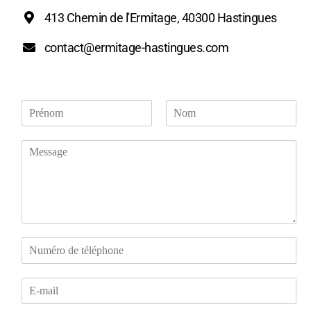
413 Chemin de l'Ermitage, 40300 Hastingues
contact@ermitage-hastingues.com
N
o
P
N
m
r
o
M
*
é
m
e
n
s
o
m
s
a
g
e
*
T
é
l
E
é
-
p