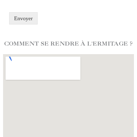
m
h
a
o
i
n
Envoyer
l
e
*
COMMENT SE RENDRE À L'ERMITAGE ?