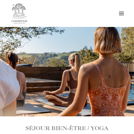
Aller
Accueil
»
Expériences
»
Séjour bien-etre
au
contenu
SÉJOUR BIEN-ÊTRE / YOGA