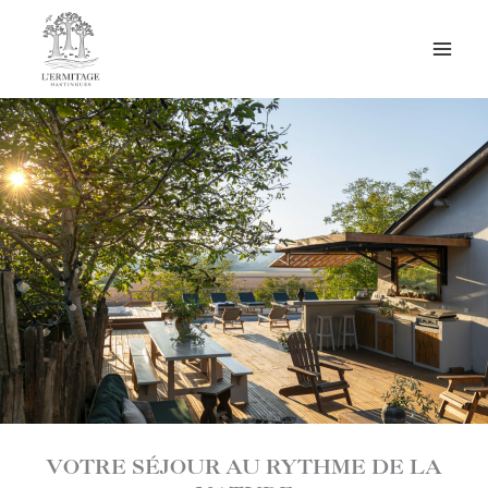
Aller
Accueil
»
Domaine
»
Le jardin
au
contenu
VOTRE SÉJOUR AU RYTHME DE LA